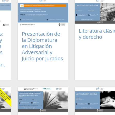
Literatura clási
s:
Presentación de
y derecho
y
la Diplomatura
a
en Litigación
os
Adversarial y
Juicio por Jurados
n.