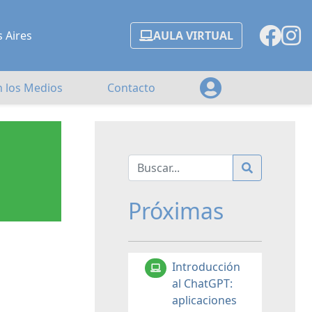
s Aires
AULA VIRTUAL
n los Medios
Contacto
Próximas
Introducción
al ChatGPT:
aplicaciones