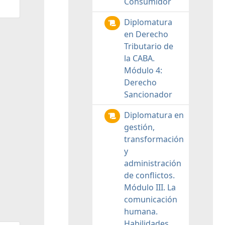
Consumidor
Diplomatura
en Derecho
Tributario de
la CABA.
Módulo 4:
Derecho
Sancionador
Diplomatura en
gestión,
transformación
y
administración
de conflictos.
Módulo III. La
comunicación
humana.
Habilidades