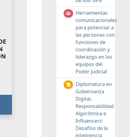
de voir dire
Herramientas
comunicacionales
para potenciar a
las personas con
DE
funciones de
N
coordinación y
ON
liderazgo en los
equipos del
Poder Judicial
Diplomatura en
Gobernanza
Digital,
Responsabilidad
Algorítmica e
Influencers:
Desafíos de la
inteligencia