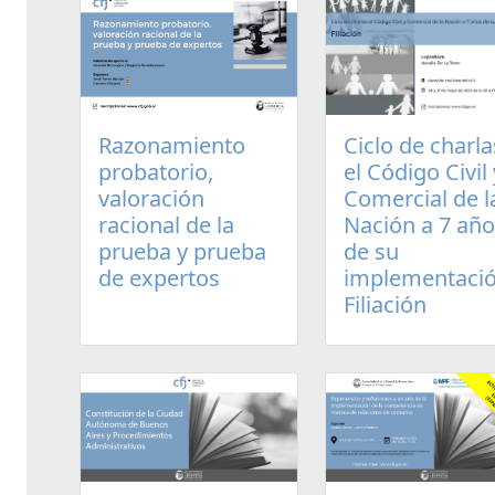
Razonamiento
Ciclo de charla
probatorio,
el Código Civil 
valoración
Comercial de l
racional de la
Nación a 7 añ
prueba y prueba
de su
de expertos
implementació
Filiación