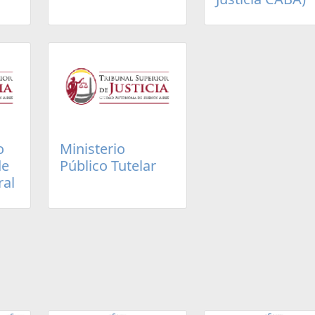
o
Ministerio
de
Público Tutelar
ral