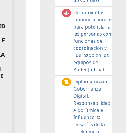
de voir dire
Herramientas
comunicacionales
ID
para potenciar a
las personas con
 E
funciones de
:
coordinación y
LA
liderazgo en los
A
equipos del
N
Poder Judicial
E
Diplomatura en
Gobernanza
Digital,
Responsabilidad
Algorítmica e
Influencers:
Desafíos de la
inteligencia