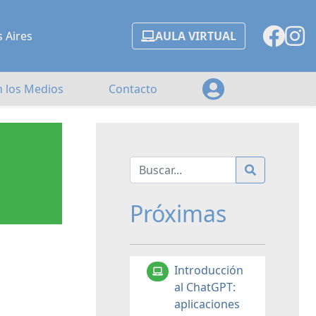
s Aires
AULA VIRTUAL
n los Medios
Contacto
Próximas
Introducción
al ChatGPT:
aplicaciones