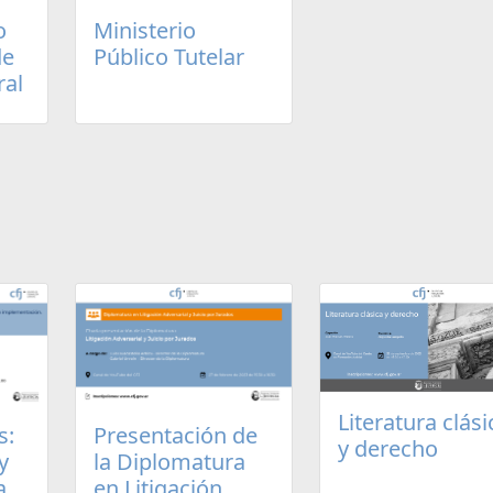
o
Ministerio
de
Público Tutelar
ral
Literatura clási
s:
Presentación de
y derecho
y
la Diplomatura
a
en Litigación