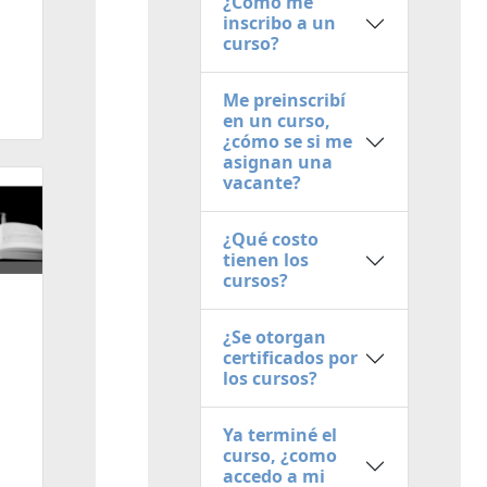
¿Cómo me
inscribo a un
curso?
Me preinscribí
en un curso,
¿cómo se si me
asignan una
vacante?
¿Qué costo
tienen los
cursos?
¿Se otorgan
certificados por
los cursos?
Ya terminé el
curso, ¿como
accedo a mi