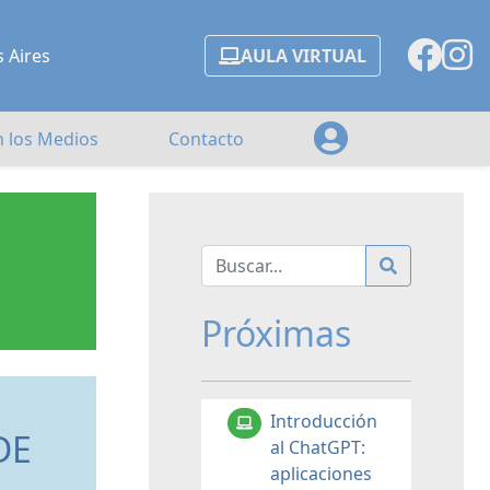
s Aires
AULA VIRTUAL
n los Medios
Contacto
Próximas
Introducción
DE
al ChatGPT:
aplicaciones