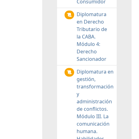
Consumidor
Diplomatura
en Derecho
Tributario de
la CABA.
Módulo 4:
Derecho
Sancionador
Diplomatura en
gestión,
transformación
y
administración
de conflictos.
Módulo III. La
comunicación
humana.
Habilidades