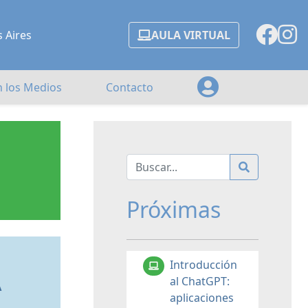
s Aires
AULA VIRTUAL
n los Medios
Contacto
Próximas
Introducción
A
al ChatGPT:
aplicaciones