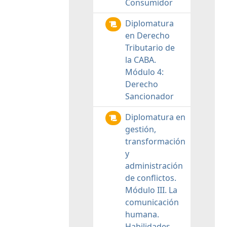
Consumidor
Diplomatura
en Derecho
Tributario de
la CABA.
Módulo 4:
Derecho
Sancionador
Diplomatura en
gestión,
transformación
y
administración
de conflictos.
Módulo III. La
comunicación
humana.
Habilidades