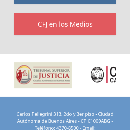
CFJ en los Medios
Carlos Pellegrini 313, 2do y 3er piso - Ciudad
Autónoma de Buenos Aires - CP C1009ABG -
Teléfono: 4370-8500 - Email: