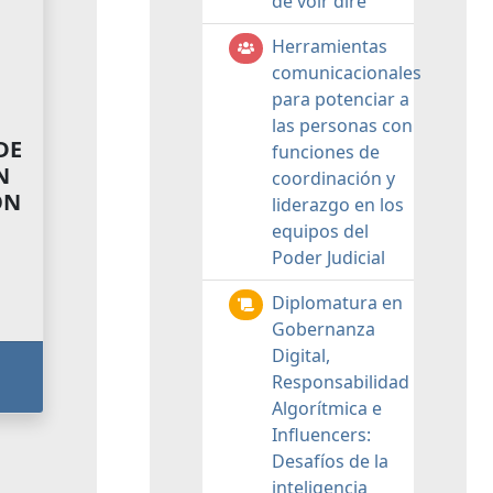
de voir dire
Herramientas
comunicacionales
para potenciar a
las personas con
DE
funciones de
N
coordinación y
ON
liderazgo en los
equipos del
Poder Judicial
Diplomatura en
Gobernanza
Digital,
Responsabilidad
Algorítmica e
Influencers:
Desafíos de la
inteligencia