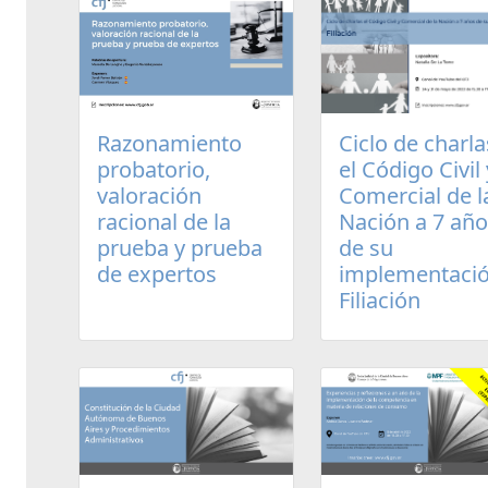
Razonamiento
Ciclo de charla
probatorio,
el Código Civil 
valoración
Comercial de l
racional de la
Nación a 7 añ
prueba y prueba
de su
de expertos
implementació
Filiación