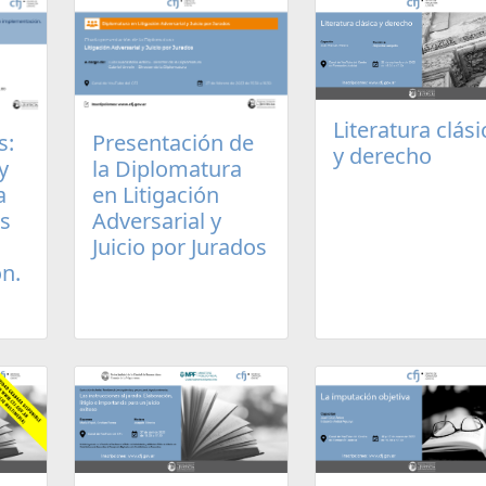
Literatura clási
s:
Presentación de
y derecho
y
la Diplomatura
a
en Litigación
os
Adversarial y
Juicio por Jurados
n.