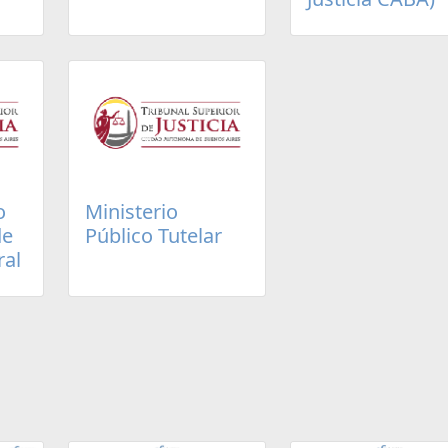
o
Ministerio
de
Público Tutelar
ral