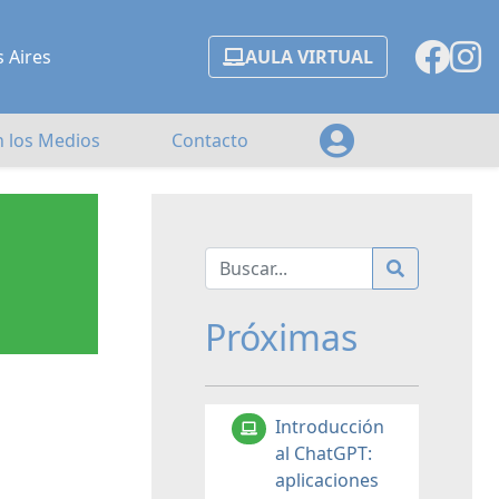
s Aires
AULA VIRTUAL
n los Medios
Contacto
Próximas
Introducción
al ChatGPT:
aplicaciones