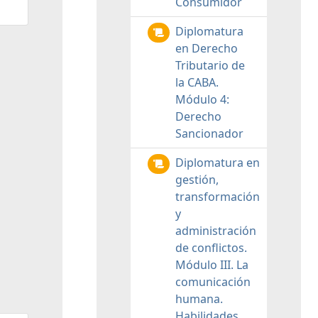
Consumidor
Diplomatura
en Derecho
Tributario de
la CABA.
Módulo 4:
Derecho
Sancionador
Diplomatura en
gestión,
transformación
y
administración
de conflictos.
Módulo III. La
comunicación
humana.
Habilidades