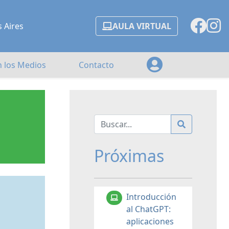
s Aires
AULA VIRTUAL
n los Medios
Contacto
Próximas
Introducción
al ChatGPT:
aplicaciones