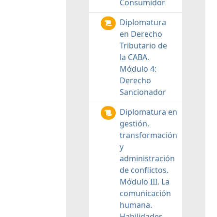
Consumidor
Diplomatura
en Derecho
Tributario de
la CABA.
Módulo 4:
Derecho
Sancionador
Diplomatura en
gestión,
transformación
y
administración
de conflictos.
Módulo III. La
comunicación
humana.
Habilidades