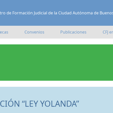
Centro de Formación Judicial de la Ciudad Autónoma de Bueno
ecas
Convenios
Publicaciones
CFJ e
CIÓN “LEY YOLANDA”