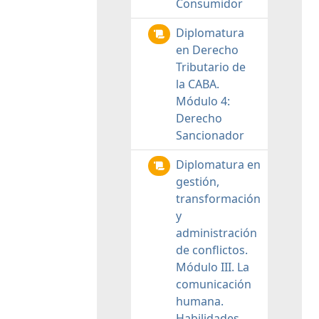
Consumidor
Diplomatura
en Derecho
Tributario de
la CABA.
Módulo 4:
Derecho
Sancionador
Diplomatura en
gestión,
transformación
y
administración
de conflictos.
Módulo III. La
comunicación
humana.
Habilidades