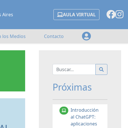
s Aires
AULA VIRTUAL
n los Medios
Contacto
Próximas
Introducción
al ChatGPT:
aplicaciones