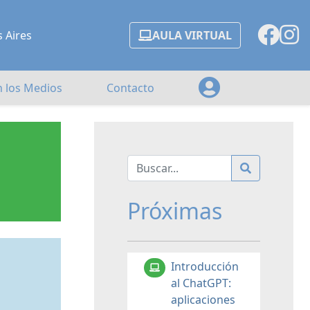
s Aires
AULA VIRTUAL
n los Medios
Contacto
Próximas
Introducción
al ChatGPT:
aplicaciones