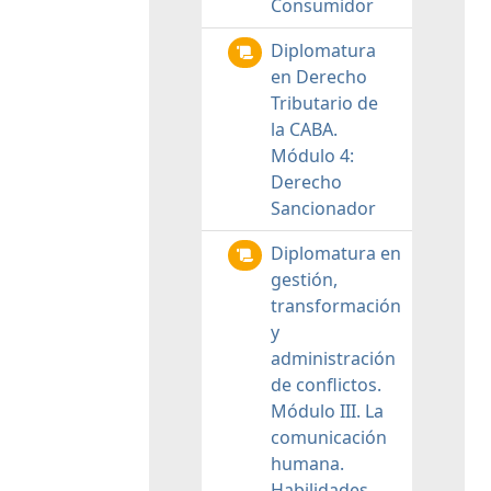
Consumidor
Diplomatura
en Derecho
Tributario de
la CABA.
Módulo 4:
Derecho
Sancionador
Diplomatura en
gestión,
transformación
y
administración
de conflictos.
Módulo III. La
comunicación
humana.
Habilidades