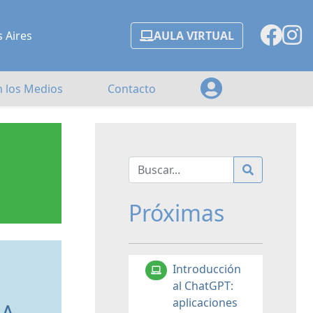
s Aires
AULA VIRTUAL
n los Medios
Contacto
Próximas
Introducción
al ChatGPT:
aplicaciones