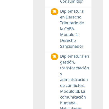
Consumidor
Diplomatura
en Derecho
Tributario de
la CABA.
Módulo 4:
Derecho
Sancionador
Diplomatura en
gestión,
transformación
y
administración
de conflictos.
Módulo III. La
comunicación
humana.
Habilidades