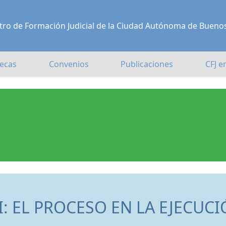
Centro de Formación Judicial de la Ciudad Autónoma de Bueno
ecas
Convenios
Publicaciones
CFJ e
I: EL PROCESO EN LA EJECUC