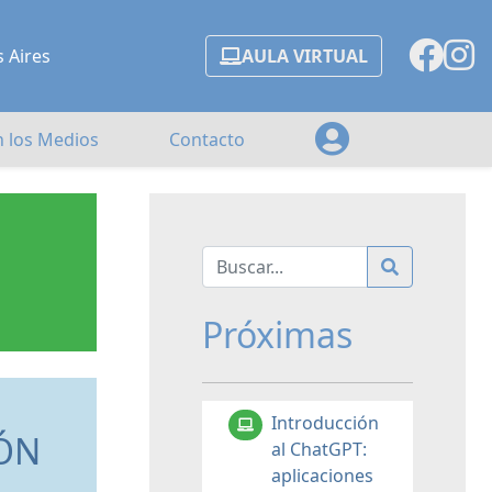
s Aires
AULA VIRTUAL
n los Medios
Contacto
Próximas
Introducción
IÓN
al ChatGPT:
aplicaciones