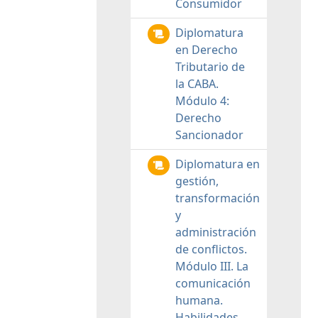
Consumidor
Diplomatura
en Derecho
Tributario de
la CABA.
Módulo 4:
Derecho
Sancionador
Diplomatura en
gestión,
transformación
y
administración
de conflictos.
Módulo III. La
comunicación
humana.
Habilidades