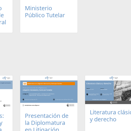
o
Ministerio
de
Público Tutelar
ral
Literatura clási
s:
Presentación de
y derecho
y
la Diplomatura
a
en Litigación