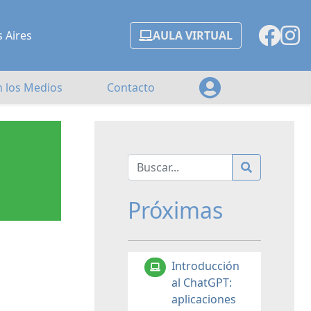
s Aires
AULA VIRTUAL
n los Medios
Contacto
Próximas
Introducción
al ChatGPT:
aplicaciones