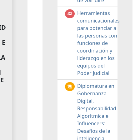
de voir dire
Herramientas
comunicacionales
ID
para potenciar a
las personas con
 E
funciones de
:
coordinación y
LA
liderazgo en los
A
equipos del
N
Poder Judicial
E
Diplomatura en
Gobernanza
Digital,
Responsabilidad
Algorítmica e
Influencers:
Desafíos de la
inteligencia