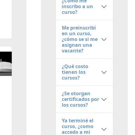
¿Cómo me
inscribo a un
curso?
Me preinscribí
en un curso,
¿cómo se si me
asignan una
vacante?
¿Qué costo
tienen los
cursos?
¿Se otorgan
certificados por
los cursos?
Ya terminé el
curso, ¿como
accedo a mi