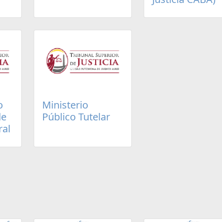
o
Ministerio
de
Público Tutelar
ral