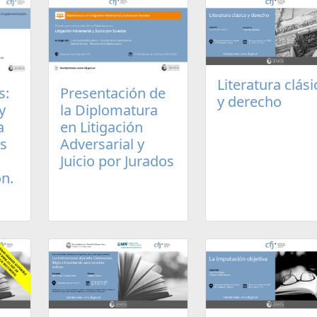
Literatura clási
s:
Presentación de
y derecho
y
la Diplomatura
a
en Litigación
os
Adversarial y
Juicio por Jurados
n.