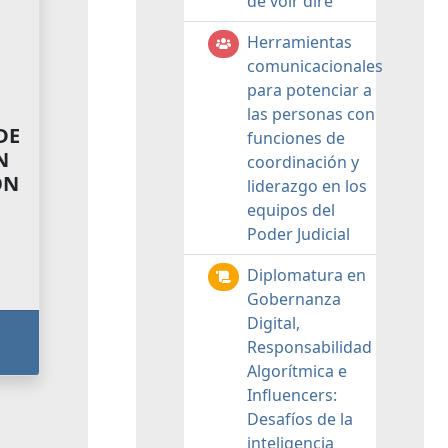
de voir dire
Herramientas
comunicacionales
para potenciar a
las personas con
DE
funciones de
N
coordinación y
ON
liderazgo en los
equipos del
Poder Judicial
Diplomatura en
Gobernanza
Digital,
Responsabilidad
Algorítmica e
Influencers:
Desafíos de la
inteligencia