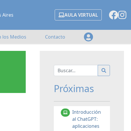
s Aires
AULA VIRTUAL
n los Medios
Contacto
Próximas
Introducción
al ChatGPT:
aplicaciones