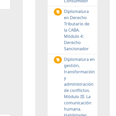
Consumidor
Diplomatura
en Derecho
Tributario de
la CABA.
Módulo 4:
Derecho
Sancionador
Diplomatura en
gestión,
transformación
y
administración
de conflictos.
Módulo III. La
comunicación
humana.
Habilidades