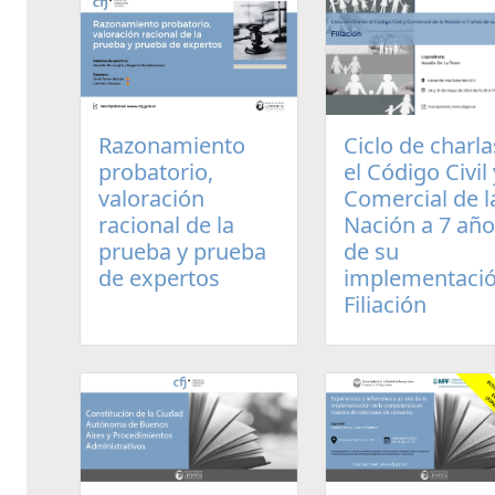
Razonamiento
Ciclo de charla
probatorio,
el Código Civil 
valoración
Comercial de l
racional de la
Nación a 7 añ
prueba y prueba
de su
de expertos
implementació
Filiación