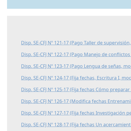
Disp. SE-CFJ Nº 121-17 (Pago Taller de supervisión
Disp. SE-CFJ Nº 122-17 (Pago Manejo de conflictos
Disp. SE-CFJ Nº 123-17 (Pago Lengua de señas, mod
Disp. SE-CFJ Nº 124-17 (Fija fechas, Escritura I, mo
Disp. SE-CFJ Nº 125-17 (Fija fechas Cómo preparar 
Disp. SE-CFJ Nº 126-17 (Modifica fechas Entrenami
Disp. SE-CFJ Nº 127-17 (Fija fechas Investigación p
Disp. SE-CFJ Nº 128-17 (Fija fechas Un acercamient