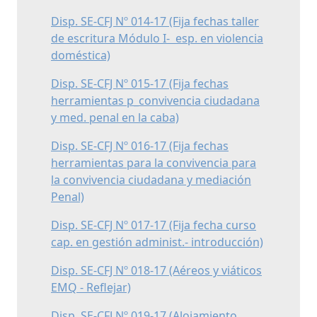
Disp. SE-CFJ Nº 014-17 (Fija fechas taller
de escritura Módulo I- esp. en violencia
doméstica)
Disp. SE-CFJ Nº 015-17 (Fija fechas
herramientas p_convivencia ciudadana
y med. penal en la caba)
Disp. SE-CFJ Nº 016-17 (Fija fechas
herramientas para la convivencia para
la convivencia ciudadana y mediación
Penal)
Disp. SE-CFJ Nº 017-17 (Fija fecha curso
cap. en gestión administ.- introducción)
Disp. SE-CFJ Nº 018-17 (Aéreos y viáticos
EMQ - Reflejar)
Disp. SE-CFJ Nº 019-17 (Alojamiento,