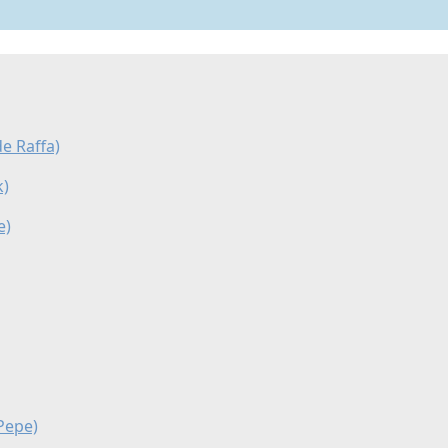
e Raffa)
k)
e)
Pepe)