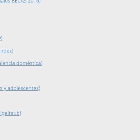
onales BECAS 2016)
y)
ández)
iolencia doméstica)
as y adolescentes)
ligeltaub)