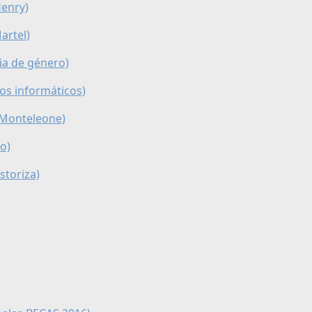
Henry)
artel)
ia de género)
tos informáticos)
d Monteleone)
o)
storiza)