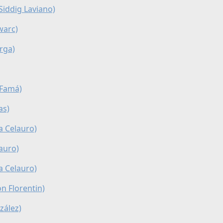
Siddig Laviano)
warc)
rga)
 Famá)
as)
a Celauro)
auro)
a Celauro)
n Florentin)
zález)