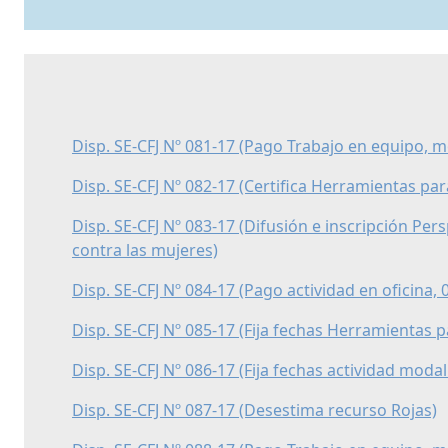
Disp. SE-CFJ Nº 081-17 (Pago Trabajo en equipo, m
Disp. SE-CFJ Nº 082-17 (Certifica Herramientas pa
Disp. SE-CFJ Nº 083-17 (Difusión e inscripción Pers
contra las mujeres)
Disp. SE-CFJ Nº 084-17 (Pago actividad en oficina,
Disp. SE-CFJ Nº 085-17 (Fija fechas Herramientas 
Disp. SE-CFJ Nº 086-17 (Fija fechas actividad modal
Disp. SE-CFJ Nº 087-17 (Desestima recurso Rojas)