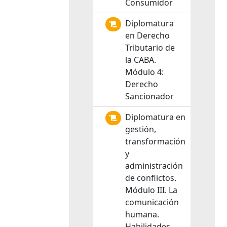
Consumidor
Diplomatura
en Derecho
Tributario de
la CABA.
Módulo 4:
Derecho
Sancionador
Diplomatura en
gestión,
transformación
y
administración
de conflictos.
Módulo III. La
comunicación
humana.
Habilidades