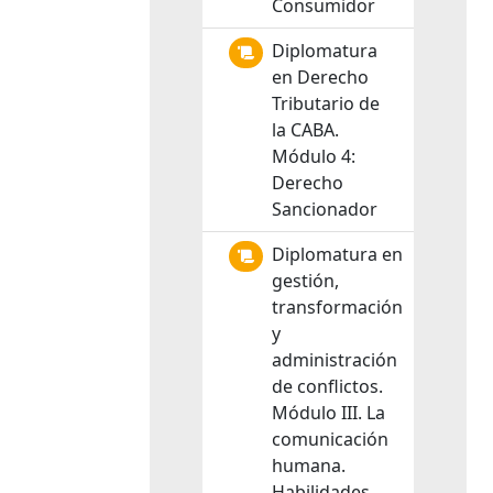
Consumidor
Diplomatura
en Derecho
Tributario de
la CABA.
Módulo 4:
Derecho
Sancionador
Diplomatura en
gestión,
transformación
y
administración
de conflictos.
Módulo III. La
comunicación
humana.
Habilidades