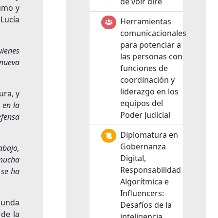
de voir dire
sumo y
 Lucía
Herramientas
comunicacionales
para potenciar a
uienes
las personas con
 nueva
funciones de
coordinación y
liderazgo en los
ura, y
equipos del
 en la
Poder Judicial
efensa
Diplomatura en
Gobernanza
abajo,
Digital,
 mucha
Responsabilidad
 se ha
Algorítmica e
Influencers:
gunda
Desafíos de la
 de la
inteligencia