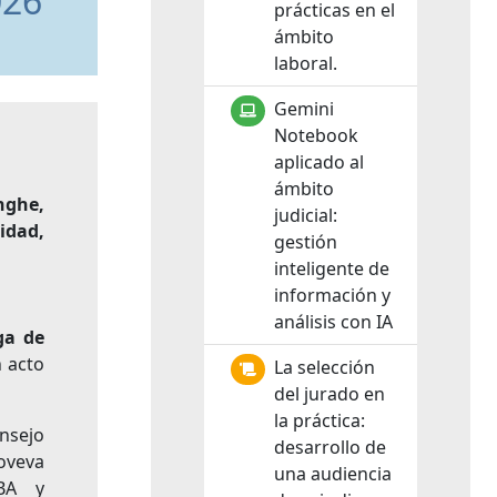
026
prácticas en el
ámbito
laboral.
Gemini
Notebook
aplicado al
ámbito
nghe
,
judicial:
idad,
gestión
inteligente de
información y
análisis con IA
ga de
n acto
La selección
del jurado en
la práctica:
onsejo
desarrollo de
oveva
una audiencia
ABA y