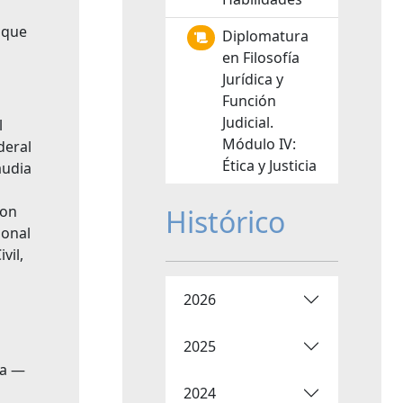
 que
Diplomatura
en Filosofía
Jurídica y
Función
Judicial.
l
Módulo IV:
deral
Ética y Justicia
audia
ron
Histórico
ional
vil,
2026
2025
ra —
2024