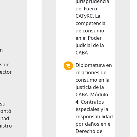
Jurisprudencia
del Fuero
CATyRC. La
competencia
de consumo
en el Poder
Judicial de la
on
CABA
os de
Diplomatura en
lector
relaciones de
consumo en la
justicia de la
CABA. Módulo
4: Contratos
 su
especiales y la
contó
responsabilidad
ltad
por daños en el
nistro
Derecho del