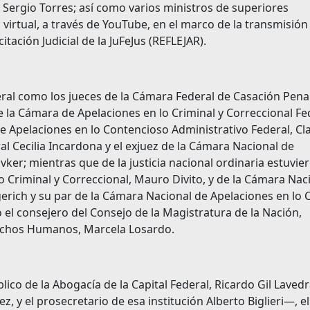
 Sergio Torres; así como varios ministros de superiores
 virtual, a través de YouTube, en el marco de la transmisión
itación Judicial de la JuFeJus (REFLEJAR).
eral como los jueces de la Cámara Federal de Casación Pena
 la Cámara de Apelaciones en lo Criminal y Correccional Fe
e Apelaciones en lo Contencioso Administrativo Federal, Cl
deral Cecilia Incardona y el exjuez de la Cámara Nacional de
er; mientras que de la justicia nacional ordinaria estuvie
o Criminal y Correccional, Mauro Divito, y de la Cámara Nac
gerich y su par de la Cámara Nacional de Apelaciones en lo Ci
el consejero del Consejo de la Magistratura de la Nación,
erechos Humanos, Marcela Losardo.
lico de la Abogacía de la Capital Federal, Ricardo Gil Laved
, y el prosecretario de esa institución Alberto Biglieri—, el