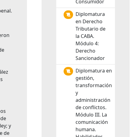
Consumidor
penal.
Diplomatura
en Derecho
Tributario de
ieron
la CABA.
Módulo 4:
de
Derecho
z
Sancionador
s
Diplomatura en
ález
gestión,
os
transformación
y
administración
de conflictos.
los
Módulo III. La
 de
comunicación
ey; y
humana.
te de
Habilidades