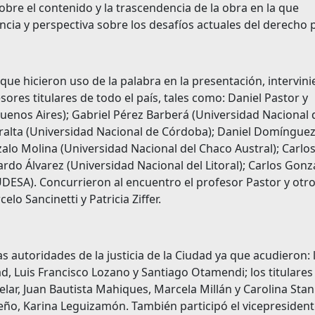
obre el contenido y la trascendencia de la obra en la que
cia y perspectiva sobre los desafíos actuales del derecho 
ue hicieron uso de la palabra en la presentación, intervin
res titulares de todo el país, tales como: Daniel Pastor y
enos Aires); Gabriel Pérez Barberá (Universidad Nacional 
eralta (Universidad Nacional de Córdoba); Daniel Domíngue
alo Molina (Universidad Nacional del Chaco Austral); Carlo
do Álvarez (Universidad Nacional del Litoral); Carlos Gonz
UDESA). Concurrieron al encuentro el profesor Pastor y otr
 Sancinetti y Patricia Ziffer.
s autoridades de la justicia de la Ciudad ya que acudieron: 
dad, Luis Francisco Lozano y Santiago Otamendi; los titulares
telar, Juan Bautista Mahiques, Marcela Millán y Carolina Stanl
teño, Karina Leguizamón. También participó el vicepresiden