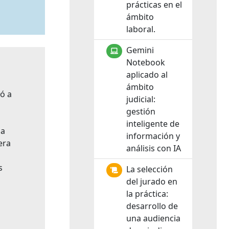
prácticas en el
ámbito
laboral.
Gemini
Notebook
aplicado al
ámbito
vó a
judicial:
gestión
inteligente de
da
información y
era
análisis con IA
s
La selección
del jurado en
la práctica:
desarrollo de
una audiencia