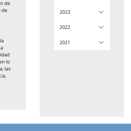
ón de
e de
2023
2022
la
2021
na
ridad
en lo
; las
cia,