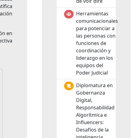
de voir dire
tífica
ación
Herramientas
comunicacionales
para potenciar a
ión en
las personas con
ectiva
funciones de
coordinación y
liderazgo en los
equipos del
Poder Judicial
Diplomatura en
Gobernanza
Digital,
Responsabilidad
Algorítmica e
Influencers:
Desafíos de la
inteligencia