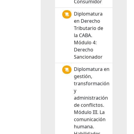
Consumidor
Diplomatura
en Derecho
Tributario de
la CABA.
Módulo 4:
Derecho
Sancionador
Diplomatura en
gestión,
transformación
y
administración
de conflictos.
Módulo III. La
comunicación
humana.
Habilidades