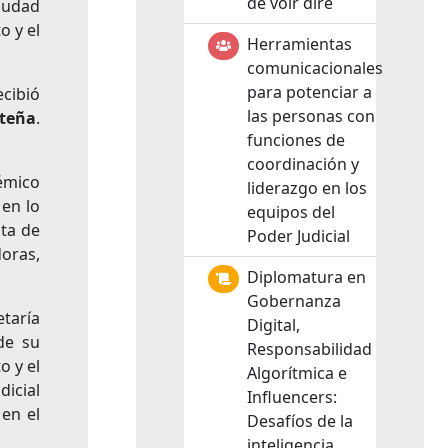
de voir dire
iudad
o y el
Herramientas
comunicacionales
para potenciar a
ecibió
las personas con
rteña
.
funciones de
coordinación y
démico
liderazgo en los
 en lo
equipos del
nta de
Poder Judicial
doras,
Diplomatura en
Gobernanza
etaría
Digital,
de su
Responsabilidad
o y el
Algorítmica e
dicial
Influencers:
en el
Desafíos de la
inteligencia