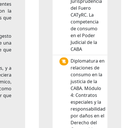
Jurisprudencia
centes
del Fuero
on la
CATyRC. La
es que
competencia
de consumo
en el Poder
gesto
Judicial de la
de una
CABA
de que
Diplomatura en
relaciones de
s, y a
consumo en la
ciera
justicia de la
émico,
CABA. Módulo
 como
4: Contratos
er que
especiales y la
responsabilidad
por daños en el
Derecho del