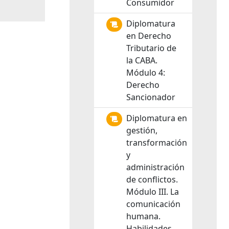
Consumidor
Diplomatura
en Derecho
Tributario de
la CABA.
Módulo 4:
Derecho
Sancionador
Diplomatura en
gestión,
transformación
y
administración
de conflictos.
Módulo III. La
comunicación
humana.
Habilidades