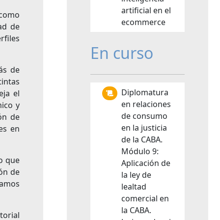
artificial en el
 como
ecommerce
dad de
rfiles
En curso
ás de
intas
Diplomatura
eja el
en relaciones
ico y
de consumo
ón de
en la justicia
es en
de la CABA.
Módulo 9:
o que
Aplicación de
ión de
la ley de
tamos
lealtad
comercial en
la CABA.
torial