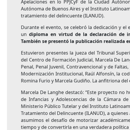
Apelaciones en lo PPJCyF de la Ciudad Autónom
Autónoma de Buenos Aires y el Instituto Latinoame
tratamiento del delincuente (ILANUD).
Durante el evento, se celebró la dedicación y el
un
diploma en virtud de la declaración de i
También se presentó la publicación realizada en
Estuvieron presentes la jueza del Tribunal Super
del Centro de Formación Judicial, Marcela De Lan
Penal, Penal Juvenil, Contravencional y de Faltas,
Modernización Institucional, Raúl Alfonsín, la co
Romina Furio y Marcela Gudiño. La anfitriona del 
Marcela De Langhe destacó: “Este proyecto no hu
de Infancias y Adolescencias de la Cámara d
Ministerio Público Tutelar y del Instituto Latinoa
Tratamiento del Delincuente (ILANUD), a quienes
asumimos el desafío de motorizar académicament
tiempo y de convertirla en una verdadera política