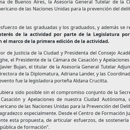
a de Buenos Aires, la Asesoría General Tutelar de la C
ricano de las Naciones Unidas para la prevención del delit
 esfuerzo de las graduadas y los graduados, y además se r
nterés de la actividad por parte de la Legislatura po
 el marco de la primera edición de la actividad.
ior de Justicia de la Ciudad y Presidenta del Consejo Aca
ghe, el Presidente de la Cámara de Casación y Apelaciones
 Javier Bujan, el titular de la Asesoría General Tutelar Adju
directora de la Diplomatura, Adriana Lander, y las Coordina
evento fue la legisladora porteña Aldana Crucitta.
biera sido posible sin el compromiso conjunto de la Secr
e Casación y Apelaciones de nuestra Ciudad Autónoma, 
mericano de las Naciones Unidas para la Prevención del Delit
 agradezco especialmente. Desde el Centro de Formación Ju
e esta propuesta, de articular esfuerzos, de sostenerla 
 pública de formación”.