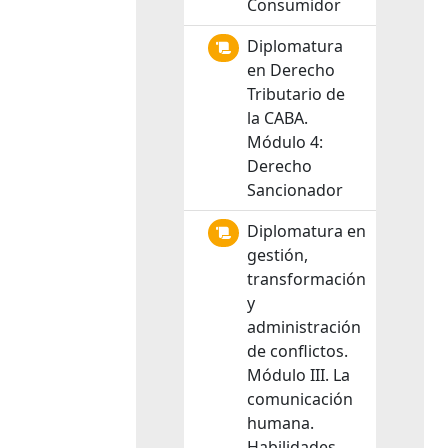
Consumidor
Diplomatura
en Derecho
Tributario de
la CABA.
Módulo 4:
Derecho
Sancionador
Diplomatura en
gestión,
transformación
y
administración
de conflictos.
Módulo III. La
comunicación
humana.
Habilidades