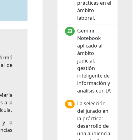
prácticas en el
ámbito
laboral.
Gemini
Notebook
aplicado al
ámbito
 firmó
judicial:
ial de
gestión
inteligente de
información y
análisis con IA
 María
s a la
La selección
cula.
del jurado en
la práctica:
 y la
desarrollo de
ncias
una audiencia