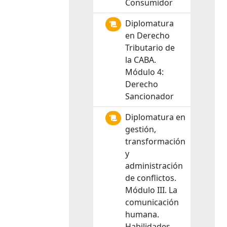
Consumidor
Diplomatura
en Derecho
Tributario de
la CABA.
Módulo 4:
Derecho
Sancionador
Diplomatura en
gestión,
transformación
y
administración
de conflictos.
Módulo III. La
comunicación
humana.
Habilidades