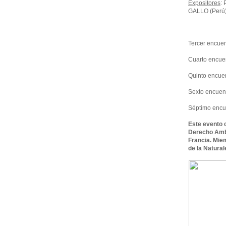
Expositores
:
GALLO (Perú
Tercer encuen
Cuarto encuen
Quinto encuen
Sexto encuent
Séptimo encue
Este evento c
Derecho Ambi
Francia. Miem
de la Natural