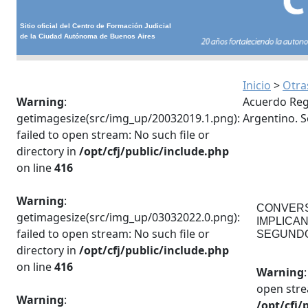
Sitio oficial del Centro de Formación Judicial
de la Ciudad Autónoma de Buenos Aires
Inicio
>
Otra
Warning
:
Acuerdo Regi
getimagesize(src/img_up/20032019.1.png):
Argentino. 
failed to open stream: No such file or
directory in
/opt/cfj/public/include.php
on line
416
Warning
:
CONVERS
getimagesize(src/img_up/03032022.0.png):
IMPLICA
failed to open stream: No such file or
SEGUNDO
directory in
/opt/cfj/public/include.php
on line
416
Warning
open strea
Warning
:
/opt/cfj/