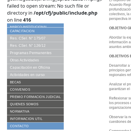
El objetivo de
failed to open stream: No such file or
Acuerdo Regio
profundizació
directory in
/opt/cfj/public/include.php
colectivos, l
on line
416
perspectiva in
MARCO INSTITUCIONAL
OBJETIVO G
CAPACITACION
Abordar la ex
Res. CSel. N° 175/07
información am
Res. CSel. N° 126/12
asuntos ambi
Programas Permanentes
OBJETIVOS 
Otras Actividades
Desarrollar a
Capacitación en Oficina
principios ge
Actividades en curso
regionales ref
BECAS
Analizar el p
garantizan el
Requisitos
CONVENIOS
Formularios
De Cooperación
PREMIO FORMACION JUDICIAL
Reflexionar so
los procesos 
Becarios año en curso
Aranceles Preferenciales
Reglamento vigente
QUIENES SOMOS
organizacion
Histórico de becarios
Publicaciones
Consejo Académico
NORMATIVA
Observar la n
Otras Publicaciones
Autoridades CFJ
Resoluciones CACFJ
INFORMACION UTIL
cuestiones de
Equipo de trabajo
Disposiciones SECFJ
CONTACTO