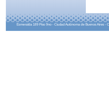
Esmeralda 189 Piso 9no - Ciudad Autónoma de Buenos Aires - 