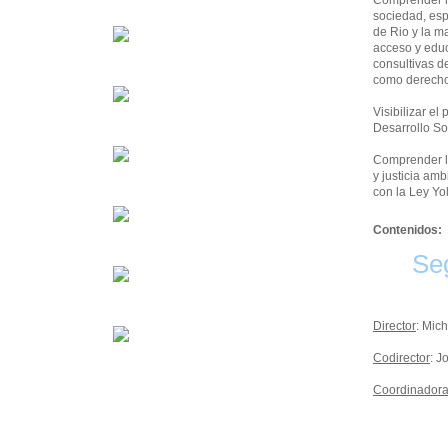
Comprender la
sociedad, esp
de Rio y la ma
acceso y educ
consultivas d
como derech
Visibilizar el
Desarrollo So
Comprender la
y justicia am
con la Ley Yo
Contenidos:
Se
Director
: Mic
Codirector
: 
Coordinador