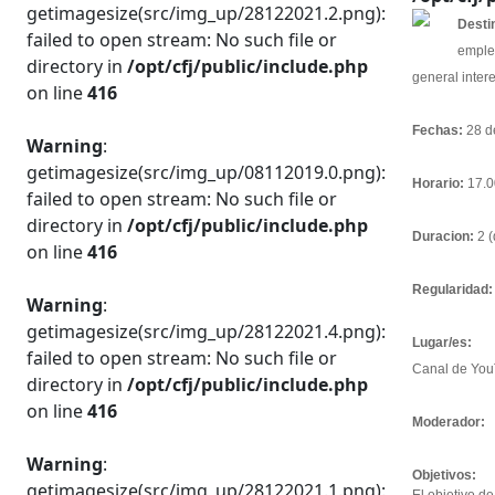
getimagesize(src/img_up/28122021.2.png):
Desti
failed to open stream: No such file or
emple
directory in
/opt/cfj/public/include.php
general inter
on line
416
Fechas:
28 de
Warning
:
getimagesize(src/img_up/08112019.0.png):
Horario:
17.0
failed to open stream: No such file or
directory in
/opt/cfj/public/include.php
Duracion:
2 (
on line
416
Regularidad:
Warning
:
getimagesize(src/img_up/28122021.4.png):
Lugar/es:
failed to open stream: No such file or
Canal de You
directory in
/opt/cfj/public/include.php
on line
416
Moderador:
Warning
:
Objetivos:
getimagesize(src/img_up/28122021.1.png):