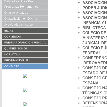
Res. CSel. N° 126/12
ASOCIACIÓN
Programas Permanentes
PODER JUDI
ASOCIACIÓN
Otras Actividades
ASOCIACIÓN
Capacitación en Oficina
INFANCIA Y 
Actividades en curso
BIBLIOTECA
BECAS
COLEGIO DE
Requisitos
CONVENIOS
MINISTERIO
JUDICIAL D
Formularios
De Cooperación
PREMIO FORMACION JUDICIAL
COLEGIO PÚ
Becarios año en curso
Aranceles Preferenciales
Reglamento vigente
QUIENES SOMOS
FEDERAL
Histórico de becarios
Publicaciones
Consejo Académico
NORMATIVA
CONFERENCI
Otras Publicaciones
Autoridades CFJ
Resoluciones CACFJ
INFORMACION UTIL
IBEROAMER
Equipo de trabajo
Disposiciones SECFJ
CONTACTO
CONSEJO DE
ESTADO DE
CONSEJO GE
ESPAÑA
CONSEJO NA
TÉCNICAS (
CONSEJO PR
DEFENSORIA