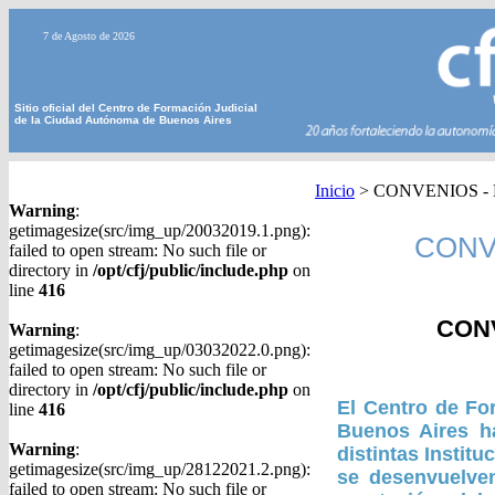
7 de Agosto de 2026
Sitio oficial del Centro de Formación Judicial
de la Ciudad Autónoma de Buenos Aires
Inicio
>
CONVENIOS - D
Warning
:
getimagesize(src/img_up/20032019.1.png):
CONVE
failed to open stream: No such file or
directory in
/opt/cfj/public/include.php
on
line
416
CON
Warning
:
getimagesize(src/img_up/03032022.0.png):
failed to open stream: No such file or
directory in
/opt/cfj/public/include.php
on
El Centro de Fo
line
416
Buenos Aires h
Warning
:
distintas Instit
getimagesize(src/img_up/28122021.2.png):
se desenvuelven
failed to open stream: No such file or