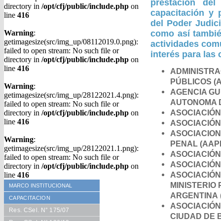
prestación del
directory in
/opt/cfj/public/include.php
on
capacitación y 
line
416
del Poder Judic
Warning
:
como así tambié
getimagesize(src/img_up/08112019.0.png):
actividades com
failed to open stream: No such file or
interés para las
directory in
/opt/cfj/public/include.php
on
line
416
ADMINISTRA
PÚBLICOS (A
Warning
:
AGENCIA GU
getimagesize(src/img_up/28122021.4.png):
AUTONOMA D
failed to open stream: No such file or
ASOCIACIÓN
directory in
/opt/cfj/public/include.php
on
line
416
ASOCIACIÓN
ASOCIACION
Warning
:
PENAL (AAP
getimagesize(src/img_up/28122021.1.png):
ASOCIACIÓN
failed to open stream: No such file or
ASOCIACIÓN 
directory in
/opt/cfj/public/include.php
on
ASOCIACIÓN
line
416
MINISTERIO
MARCO INSTITUCIONAL
ARGENTINA 
CAPACITACION
ASOCIACIÓN
Res. CSel. N° 175/07
CIUDAD DE 