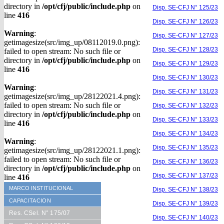
directory in
/opt/cfj/public/include.php
on
Disp. SE-CFJ N° 125/23
line
416
Disp. SE-CFJ N° 126/23
Warning
:
Disp. SE-CFJ N° 127/23
getimagesize(src/img_up/08112019.0.png):
Disp. SE-CFJ N° 128/23
failed to open stream: No such file or
directory in
/opt/cfj/public/include.php
on
Disp. SE-CFJ N° 129/23
line
416
Disp. SE-CFJ N° 130/23
Warning
:
Disp. SE-CFJ N° 131/23
getimagesize(src/img_up/28122021.4.png):
failed to open stream: No such file or
Disp. SE-CFJ N° 132/23
directory in
/opt/cfj/public/include.php
on
Disp. SE-CFJ N° 133/23
line
416
Disp. SE-CFJ N° 134/23
Warning
:
Disp. SE-CFJ N° 135/23
getimagesize(src/img_up/28122021.1.png):
failed to open stream: No such file or
Disp. SE-CFJ N° 136/23
directory in
/opt/cfj/public/include.php
on
Disp. SE-CFJ N° 137/23
line
416
MARCO INSTITUCIONAL
Disp. SE-CFJ N° 138/23
CAPACITACION
Disp. SE-CFJ N° 139/23
Res. CSel. N° 175/07
Disp. SE-CFJ N° 140/23