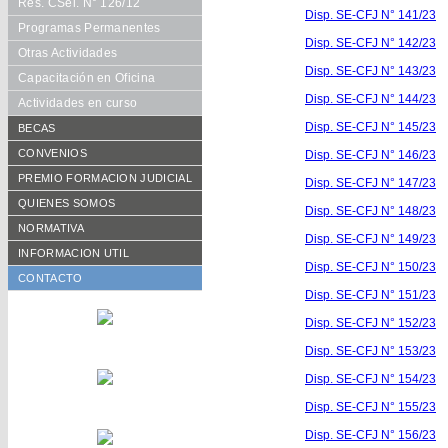
Res. CSel. N° 126/12
Disp. SE-CFJ N° 141/23
Programas Permanentes
Disp. SE-CFJ N° 142/23
Otras Actividades
Disp. SE-CFJ N° 143/23
Capacitación en Oficina
Disp. SE-CFJ N° 144/23
Actividades en curso
Disp. SE-CFJ N° 145/23
BECAS
Requisitos
CONVENIOS
Disp. SE-CFJ N° 146/23
Formularios
De Cooperación
PREMIO FORMACION JUDICIAL
Disp. SE-CFJ N° 147/23
Becarios año en curso
Aranceles Preferenciales
Reglamento vigente
QUIENES SOMOS
Disp. SE-CFJ N° 148/23
Histórico de becarios
Publicaciones
Consejo Académico
NORMATIVA
Disp. SE-CFJ N° 149/23
Otras Publicaciones
Autoridades CFJ
Resoluciones CACFJ
INFORMACION UTIL
Disp. SE-CFJ N° 150/23
Equipo de trabajo
Disposiciones SECFJ
CONTACTO
Disp. SE-CFJ N° 151/23
Disp. SE-CFJ N° 152/23
Disp. SE-CFJ N° 153/23
Disp. SE-CFJ N° 154/23
Disp. SE-CFJ N° 155/23
Disp. SE-CFJ N° 156/23