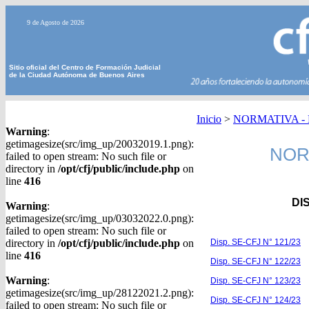
9 de Agosto de 2026
Sitio oficial del Centro de Formación Judicial
de la Ciudad Autónoma de Buenos Aires
Inicio
>
NORMATIVA - Di
Warning
:
getimagesize(src/img_up/20032019.1.png):
NORM
failed to open stream: No such file or
directory in
/opt/cfj/public/include.php
on
line
416
DI
Warning
:
getimagesize(src/img_up/03032022.0.png):
failed to open stream: No such file or
directory in
/opt/cfj/public/include.php
on
Disp. SE-CFJ N° 121/23
line
416
Disp. SE-CFJ N° 122/23
Warning
:
Disp. SE-CFJ N° 123/23
getimagesize(src/img_up/28122021.2.png):
Disp. SE-CFJ N° 124/23
failed to open stream: No such file or