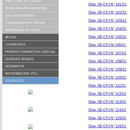
Res. CSel. N° 126/12
Disp. SE-CFJ N° 101/21
Programas Permanentes
Disp. SE-CFJ N° 102/21
Otras Actividades
Disp. SE-CFJ N° 103/21
Capacitación en Oficina
Disp. SE-CFJ N° 104/21
Actividades en curso
Disp. SE-CFJ N° 105/21
BECAS
Requisitos
CONVENIOS
Disp. SE-CFJ N| 106/21
Formularios
De Cooperación
PREMIO FORMACION JUDICIAL
Disp. SE-CFJ N° 107/21
Becarios año en curso
Aranceles Preferenciales
Reglamento vigente
QUIENES SOMOS
Disp. SE-CFJ N° 108/21
Histórico de becarios
Publicaciones
Consejo Académico
NORMATIVA
Disp. SE-CFJ N° 109/21
Otras Publicaciones
Autoridades CFJ
Resoluciones CACFJ
INFORMACION UTIL
Disp. SE-CFJ N° 110/21
Equipo de trabajo
Disposiciones SECFJ
CONTACTO
Disp. SE-CFJ N° 111/21
Disp. SE-CFJ N° 112/21
Disp. SE-CFJ N° 113/21
Disp. SE-CFJ N° 114/21
Disp. SE-CFJ N° 115/21
Disp. SE-CFJ N° 116/21