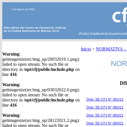
7 de Agosto de 2026
Sitio oficial del Centro de Formación Judicial
de la Ciudad Autónoma de Buenos Aires
Inicio
>
NORMATIVA - Di
Warning
:
getimagesize(src/img_up/20032019.1.png):
NORM
failed to open stream: No such file or
directory in
/opt/cfj/public/include.php
on
line
416
DI
Warning
:
getimagesize(src/img_up/03032022.0.png):
failed to open stream: No such file or
directory in
/opt/cfj/public/include.php
on
Disp. SE-CFJ N° 081/21
line
416
Disp. SE-CFJ N° 082/21
Warning
:
Disp. SE-CFJ N° 083/21
getimagesize(src/img_up/28122021.2.png):
Disp. SE-CFJ N° 084/21
failed to open stream: No such file or