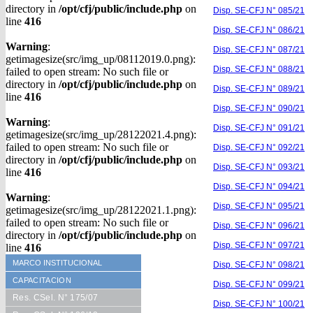
directory in
/opt/cfj/public/include.php
on
Disp. SE-CFJ N° 085/21
line
416
Disp. SE-CFJ N° 086/21
Warning
:
Disp. SE-CFJ N° 087/21
getimagesize(src/img_up/08112019.0.png):
Disp. SE-CFJ N° 088/21
failed to open stream: No such file or
directory in
/opt/cfj/public/include.php
on
Disp. SE-CFJ N° 089/21
line
416
Disp. SE-CFJ N° 090/21
Warning
:
Disp. SE-CFJ N° 091/21
getimagesize(src/img_up/28122021.4.png):
failed to open stream: No such file or
Disp. SE-CFJ N° 092/21
directory in
/opt/cfj/public/include.php
on
Disp. SE-CFJ N° 093/21
line
416
Disp. SE-CFJ N° 094/21
Warning
:
Disp. SE-CFJ N° 095/21
getimagesize(src/img_up/28122021.1.png):
failed to open stream: No such file or
Disp. SE-CFJ N° 096/21
directory in
/opt/cfj/public/include.php
on
Disp. SE-CFJ N° 097/21
line
416
MARCO INSTITUCIONAL
Disp. SE-CFJ N° 098/21
CAPACITACION
Disp. SE-CFJ N° 099/21
Res. CSel. N° 175/07
Disp. SE-CFJ N° 100/21