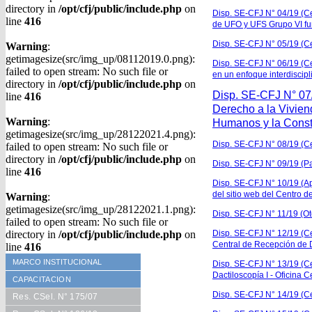
directory in
/opt/cfj/public/include.php
on
Disp. SE-CFJ N° 04/19 (Ce
line
416
de UFO y UFS Grupo VI fu
Disp. SE-CFJ N° 05/19 (Ce
Warning
:
getimagesize(src/img_up/08112019.0.png):
Disp. SE-CFJ N° 06/19 (Cer
failed to open stream: No such file or
en un enfoque interdiscipl
directory in
/opt/cfj/public/include.php
on
Disp. SE-CFJ N° 07/
line
416
Derecho a la Vivien
Warning
:
Humanos y la Consti
getimagesize(src/img_up/28122021.4.png):
Disp. SE-CFJ N° 08/19 (Cer
failed to open stream: No such file or
directory in
/opt/cfj/public/include.php
on
Disp. SE-CFJ N° 09/19 (P
line
416
Disp. SE-CFJ N° 10/19 (Ap
del sitio web del Centro d
Warning
:
getimagesize(src/img_up/28122021.1.png):
Disp. SE-CFJ N° 11/19 (O
failed to open stream: No such file or
directory in
/opt/cfj/public/include.php
on
Disp. SE-CFJ N° 12/19 (Cert
Central de Recepción de 
line
416
MARCO INSTITUCIONAL
Disp. SE-CFJ N° 13/19 (Ce
Dactiloscopía I - Oficina C
CAPACITACION
Disp. SE-CFJ N° 14/19 (Ce
Res. CSel. N° 175/07