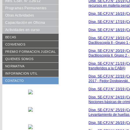
Res. CSel. N° 126/12
Disp. SE-CFJ N° 15/19 (Ce
recursos en materia penal
Programas Permanentes
Disp. SE-CFJ N° 16/19 (Cer
Otras Actividades
Disp. SE-CFJ N° 17/19 (Cer
Capacitación en Oficina
Actividades en curso
Disp. SE-CFJ N° 18/19 (Cer
BECAS
Disp. SE-CFJ N° 19/19 (Ce
Dactiloscopía II - Grupo 1 
Requisitos
CONVENIOS
Disp. SE-CFJ N° 20/19 (Ce
Formularios
De Cooperación
PREMIO FORMACION JUDICIAL
Dactiloscopía II. Grupo 2 -
Becarios año en curso
Aranceles Preferenciales
Reglamento vigente
QUIENES SOMOS
Disp. SE-CFJ N° 21/19 (Cer
Histórico de becarios
Publicaciones
Consejo Académico
NORMATIVA
transferidos a la CABA)
Otras Publicaciones
Autoridades CFJ
Resoluciones CACFJ
INFORMACION UTIL
Disp. SE-CFJ N° 22/19 (Ce
Equipo de trabajo
Disposiciones SECFJ
CONTACTO
2017 - Fedor Dostoievski.
Disp. SE-CFJ N° 23/19 (Cer
Disp. SE-CFJ N° 24/19 (Cer
Nociones básicas de crimin
Disp. SE-CFJ N° 25/19 (Cer
Levantamiento de huellas 
Disp. SE-CFJ N° 26/19 (Cer