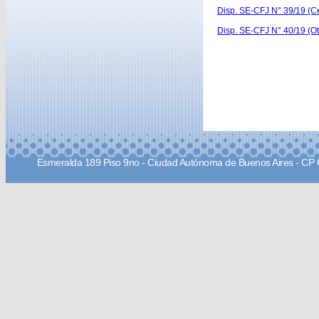
Disp. SE-CFJ N° 39/19 (Cer
Disp. SE-CFJ N° 40/19 (O
Esmeralda 189 Piso 9no - Ciudad Autónoma de Buenos Aires - CP