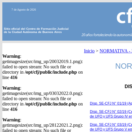
7 de Agosto de 2026
Sitio oficial del Centro de Formación Judicial
de la Ciudad Autónoma de Buenos Aires
Inicio
>
NORMATIVA - Di
Warning
:
getimagesize(src/img_up/20032019.1.png):
NORM
failed to open stream: No such file or
directory in
/opt/cfj/public/include.php
on
line
416
DI
Warning
:
getimagesize(src/img_up/03032022.0.png):
failed to open stream: No such file or
directory in
/opt/cfj/public/include.php
on
Disp. SE-CFJ N° 01/19 (
line
416
Disp. SE-CFJ N° 02/19 (Ce
de UFO y UFS Grupo IV e
Warning
:
getimagesize(src/img_up/28122021.2.png):
Disp. SE-CFJ N° 03/19 (Ce
de UFO y UFS Grupo V e
failed to open stream: No such file or