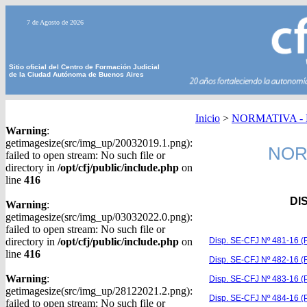
7 de Agosto de 2026
Sitio oficial del Centro de Formación Judicial
de la Ciudad Autónoma de Buenos Aires
Inicio
>
NORMATIVA - Di
Warning
:
getimagesize(src/img_up/20032019.1.png):
NORM
failed to open stream: No such file or
directory in
/opt/cfj/public/include.php
on
line
416
DI
Warning
:
getimagesize(src/img_up/03032022.0.png):
failed to open stream: No such file or
directory in
/opt/cfj/public/include.php
on
Disp. SE-CFJ Nº 481-16 (R
line
416
Disp. SE-CFJ Nº 482-16 
Warning
:
Disp. SE-CFJ Nº 483-16 (P
getimagesize(src/img_up/28122021.2.png):
Disp. SE-CFJ Nº 484-16 (P
failed to open stream: No such file or