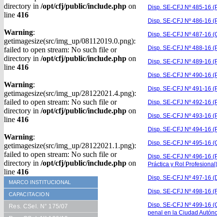
directory in
/opt/cfj/public/include.php
on
Disp. SE-CFJ Nº 485-16 (
line
416
Disp. SE-CFJ Nº 486-16 (Pa
Warning
:
Disp. SE-CFJ Nº 487-16 (G
getimagesize(src/img_up/08112019.0.png):
Disp. SE-CFJ Nº 488-16 (
failed to open stream: No such file or
directory in
/opt/cfj/public/include.php
on
Disp. SE-CFJ Nº 489-16 (P
line
416
Disp. SE-CFJ Nº 490-16 (P
Warning
:
Disp. SE-CFJ Nº 491-16 (P
getimagesize(src/img_up/28122021.4.png):
failed to open stream: No such file or
Disp. SE-CFJ Nº 492-16 (P
directory in
/opt/cfj/public/include.php
on
Disp. SE-CFJ Nº 493-16 (P
line
416
Disp. SE-CFJ Nº 494-16 (P
Warning
:
Disp. SE-CFJ Nº 495-16 (
getimagesize(src/img_up/28122021.1.png):
failed to open stream: No such file or
Disp. SE-CFJ Nº 496-16 (
directory in
/opt/cfj/public/include.php
on
Práctica y Rol Profesional
line
416
Disp. SE-CFJ Nº 497-16 (
MARCO INSTITUCIONAL
Disp. SE-CFJ Nº 498-16 (Re
CAPACITACION
Disp. SE-CFJ Nº 499-16 (C
Res. CSel. N° 175/07
penal en la Ciudad Autón