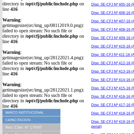
directory in
/opt/cfj/public/include.php
on
Disp. SE-CFJ Nº 405-16 (
line
416
Disp. SE-CFJ Nº 406-16 (P
Warning
:
Disp. SE-CFJ Nº 407-16 (A
getimagesize(src/img_up/08112019.0.png):
Disp. SE-CFJ Nº 408-16 (F
failed to open stream: No such file or
directory in
/opt/cfj/public/include.php
on
Disp. SE-CFJ Nº 409-16 (A
line
416
Disp. SE-CFJ Nº 410-16 (A
Warning
:
Disp. SE-CFJ Nº 411-16 (A
getimagesize(src/img_up/28122021.4.png):
failed to open stream: No such file or
Disp. SE-CFJ Nº 412-16 
directory in
/opt/cfj/public/include.php
on
Disp. SE-CFJ Nº 413-16 (A
line
416
Disp. SE-CFJ Nº 414-16 (A
Warning
:
Disp. SE-CFJ Nº 415-16 (F
getimagesize(src/img_up/28122021.1.png):
failed to open stream: No such file or
Disp. SE-CFJ Nº 416-16 (F
directory in
/opt/cfj/public/include.php
on
Disp. SE-CFJ Nº 417-16 (F
line
416
MARCO INSTITUCIONAL
Disp. SE-CFJ Nº 418-16 (F
CAPACITACION
Disp. SE-CFJ Nº 419-16 (F
penal)
Res. CSel. N° 175/07