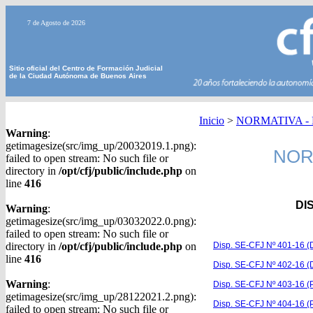
7 de Agosto de 2026
Sitio oficial del Centro de Formación Judicial
de la Ciudad Autónoma de Buenos Aires
Inicio
>
NORMATIVA - Di
Warning
:
getimagesize(src/img_up/20032019.1.png):
NORM
failed to open stream: No such file or
directory in
/opt/cfj/public/include.php
on
line
416
DI
Warning
:
getimagesize(src/img_up/03032022.0.png):
failed to open stream: No such file or
directory in
/opt/cfj/public/include.php
on
Disp. SE-CFJ Nº 401-16 (D
line
416
Disp. SE-CFJ Nº 402-16 (D
Warning
:
Disp. SE-CFJ Nº 403-16 
getimagesize(src/img_up/28122021.2.png):
Disp. SE-CFJ Nº 404-16 (P
failed to open stream: No such file or