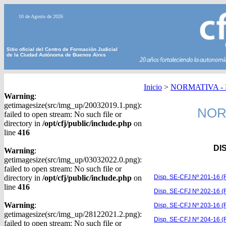
10 de Agosto de 2026
Sitio oficial del Centro de Formación Judicial
de la Ciudad Autónoma de Buenos Aires
Inicio
>
NORMATIVA - Di
Warning
:
getimagesize(src/img_up/20032019.1.png):
NORM
failed to open stream: No such file or
directory in
/opt/cfj/public/include.php
on
line
416
DI
Warning
:
getimagesize(src/img_up/03032022.0.png):
failed to open stream: No such file or
directory in
/opt/cfj/public/include.php
on
Disp. SE-CFJ Nº 201-16 (
line
416
Disp. SE-CFJ Nº 202-16 (
Warning
:
Disp. SE-CFJ Nº 203-16 (R
getimagesize(src/img_up/28122021.2.png):
Disp. SE-CFJ Nº 204-16 (
failed to open stream: No such file or