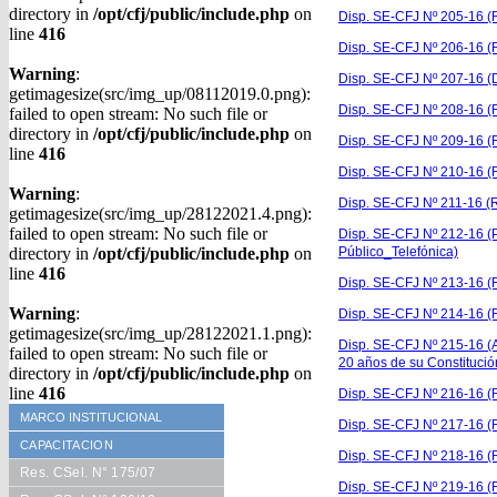
directory in
/opt/cfj/public/include.php
on
Disp. SE-CFJ Nº 205-16 (
line
416
Disp. SE-CFJ Nº 206-16 (
Warning
:
Disp. SE-CFJ Nº 207-16 (D
getimagesize(src/img_up/08112019.0.png):
Disp. SE-CFJ Nº 208-16 (R
failed to open stream: No such file or
directory in
/opt/cfj/public/include.php
on
Disp. SE-CFJ Nº 209-16 (R
line
416
Disp. SE-CFJ Nº 210-16 (R
Warning
:
Disp. SE-CFJ Nº 211-16 (R
getimagesize(src/img_up/28122021.4.png):
failed to open stream: No such file or
Disp. SE-CFJ Nº 212-16 (
directory in
/opt/cfj/public/include.php
on
Público_Telefónica)
line
416
Disp. SE-CFJ Nº 213-16 (
Warning
:
Disp. SE-CFJ Nº 214-16 (
getimagesize(src/img_up/28122021.1.png):
Disp. SE-CFJ Nº 215-16 (
failed to open stream: No such file or
20 años de su Constitució
directory in
/opt/cfj/public/include.php
on
line
416
Disp. SE-CFJ Nº 216-16 (
MARCO INSTITUCIONAL
Disp. SE-CFJ Nº 217-16 (R
CAPACITACION
Disp. SE-CFJ Nº 218-16 (
Res. CSel. N° 175/07
Disp. SE-CFJ Nº 219-16 (F