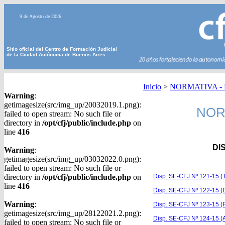
9 de Agosto de 2026
Sitio oficial del Centro de Formación Judicial
de la Ciudad Autónoma de Buenos Aires
Inicio
>
NORMATIVA - Di
Warning
:
getimagesize(src/img_up/20032019.1.png):
NORM
failed to open stream: No such file or
directory in
/opt/cfj/public/include.php
on
line
416
DI
Warning
:
getimagesize(src/img_up/03032022.0.png):
failed to open stream: No such file or
directory in
/opt/cfj/public/include.php
on
Disp. SE-CFJ Nº 121-15 (
line
416
Disp. SE-CFJ Nº 122-15 (
Warning
:
Disp. SE-CFJ Nº 123-15 (F
getimagesize(src/img_up/28122021.2.png):
Disp. SE-CFJ Nº 124-15 (A
failed to open stream: No such file or