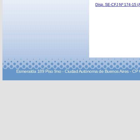
Disp. SE-CFJ Nº 174-15 (A
Esmeralda 189 Piso 9no - Ciudad Autónoma de Buenos Aires - CP