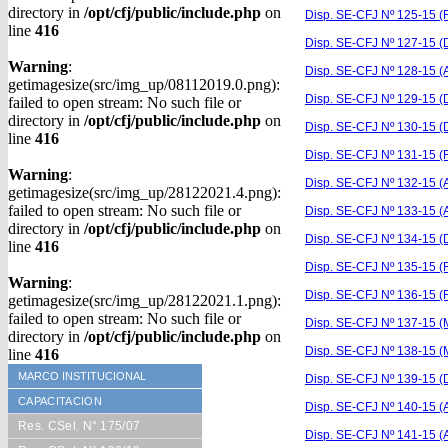
directory in
/opt/cfj/public/include.php
on
Disp. SE-CFJ Nº 125-15 (F
line
416
Disp. SE-CFJ Nº 127-15 (
Warning
:
Disp. SE-CFJ Nº 128-15 
getimagesize(src/img_up/08112019.0.png):
Disp. SE-CFJ Nº 129-15 (
failed to open stream: No such file or
directory in
/opt/cfj/public/include.php
on
Disp. SE-CFJ Nº 130-15 (D
line
416
Disp. SE-CFJ Nº 131-15 (F
Warning
:
Disp. SE-CFJ Nº 132-15 (
getimagesize(src/img_up/28122021.4.png):
failed to open stream: No such file or
Disp. SE-CFJ Nº 133-15 (A
directory in
/opt/cfj/public/include.php
on
Disp. SE-CFJ Nº 134-15 (
line
416
Disp. SE-CFJ Nº 135-15 (F
Warning
:
Disp. SE-CFJ Nº 136-15 (F
getimagesize(src/img_up/28122021.1.png):
failed to open stream: No such file or
Disp. SE-CFJ Nº 137-15 (M
directory in
/opt/cfj/public/include.php
on
Disp. SE-CFJ Nº 138-15 (M
line
416
MARCO INSTITUCIONAL
Disp. SE-CFJ Nº 139-15 (
CAPACITACION
Disp. SE-CFJ Nº 140-15 (Ap
Res. CSel. N° 175/07
Disp. SE-CFJ Nº 141-15 (A