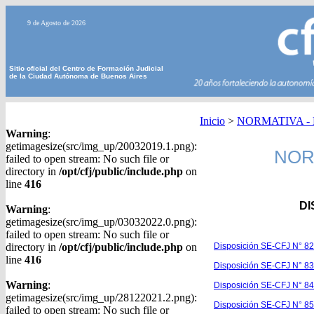
9 de Agosto de 2026
Sitio oficial del Centro de Formación Judicial
de la Ciudad Autónoma de Buenos Aires
Inicio
>
NORMATIVA - Di
Warning
:
getimagesize(src/img_up/20032019.1.png):
NORM
failed to open stream: No such file or
directory in
/opt/cfj/public/include.php
on
line
416
DI
Warning
:
getimagesize(src/img_up/03032022.0.png):
failed to open stream: No such file or
directory in
/opt/cfj/public/include.php
on
Disposición SE-CFJ N° 82/
line
416
Disposición SE-CFJ N° 83
Warning
:
Disposición SE-CFJ N° 84
getimagesize(src/img_up/28122021.2.png):
Disposición SE-CFJ N° 85
failed to open stream: No such file or