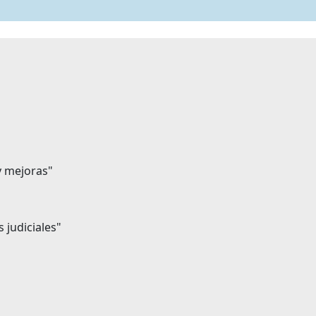
y mejoras"
 judiciales"