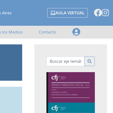
s Aires
AULA VIRTUAL
n los Medios
Contacto