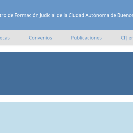
Centro de Formación Judicial de la Ciudad Autónoma de Bueno
ecas
Convenios
Publicaciones
CFJ e