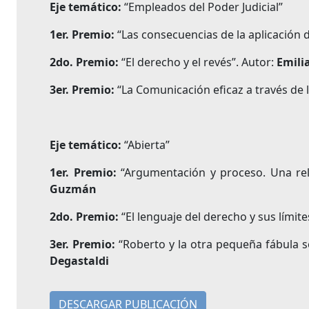
Eje temático:
“Empleados del Poder Judicial”
1er. Premio:
“Las consecuencias de la aplicación d
2do. Premio:
“El derecho y el revés”. Autor:
Emili
3er. Premio:
“La Comunicación eficaz a través de l
Eje temático:
“Abierta”
1er. Premio:
“Argumentación y proceso. Una rela
Guzmán
2do. Premio:
“El lenguaje del derecho y sus límite
3er. Premio:
“Roberto y la otra pequeña fábula sob
Degastaldi
DESCARGAR PUBLICACIÓN