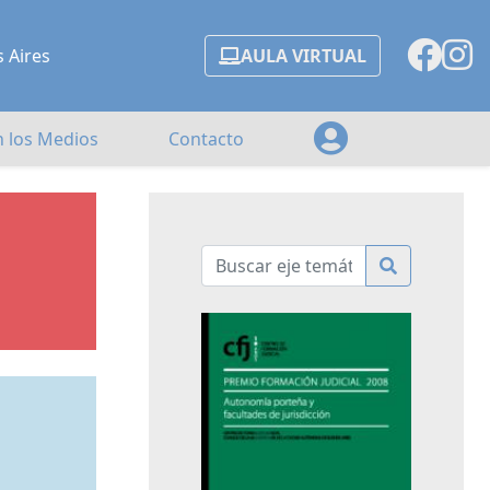
s Aires
AULA VIRTUAL
n los Medios
Contacto