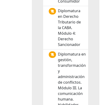
Consumidor
Diplomatura
en Derecho
Tributario de
la CABA.
Módulo 4:
Derecho
Sancionador
Diplomatura en
gestión,
transformación
y
administración
de conflictos.
Módulo III. La
comunicación
humana.
Habilidades