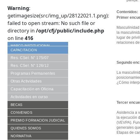
pareja.
Warning
:
Contenidos:
getimagesize(src/img_up/28122021.1.png):
Primer encu
failed to open stream: No such file or
Masculinidad 
directory in
/opt/cfj/public/include.php
la masculini
on line
416
lugar de priv
relaciones de
MARCO INSTITUCIONAL
CAPACITACION
Res. CSel. N° 175/07
Segundo enc
Res. CSel. N° 126/12
La masculinid
Programas Permanentes
posicionamien
Otras Actividades
¿Cómo interpe
Capacitación en Oficina
Actividades en curso
Tercer encue
BECAS
Requisitos
Asistencia a 
CONVENIOS
la ejecución 
Formularios
De Cooperación
PREMIO FORMACION JUDICIAL
(VEVPA). Fund
generales que
Becarios año en curso
Aranceles Preferenciales
Reglamento vigente
QUIENES SOMOS
Etapas de cam
Histórico de becarios
Publicaciones
Consejo Académico
NORMATIVA