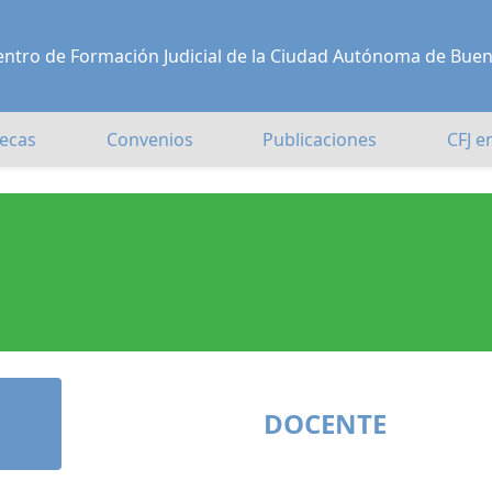
l Centro de Formación Judicial de la Ciudad Autónoma de Bue
ecas
Convenios
Publicaciones
CFJ e
DOCENTE