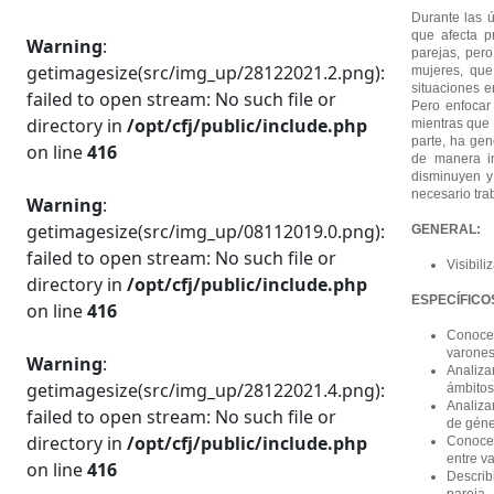
Durante las 
que afecta p
Warning
:
parejas, per
getimagesize(src/img_up/28122021.2.png):
mujeres, que
situaciones e
failed to open stream: No such file or
Pero enfocar 
directory in
/opt/cfj/public/include.php
mientras que 
parte, ha gen
on line
416
de manera in
disminuyen y
necesario tra
Warning
:
getimagesize(src/img_up/08112019.0.png):
GENERAL:
failed to open stream: No such file or
Visibil
directory in
/opt/cfj/public/include.php
ESPECÍFICO
on line
416
Conocer
varones
Warning
:
Analiza
getimagesize(src/img_up/28122021.4.png):
ámbitos
Analiza
failed to open stream: No such file or
de géne
directory in
/opt/cfj/public/include.php
Conocer
entre v
on line
416
Describ