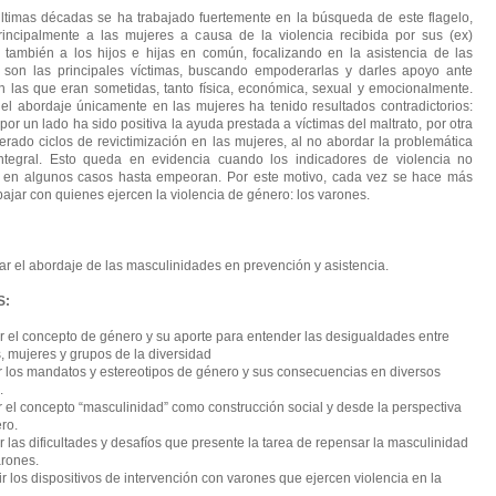
últimas décadas se ha trabajado fuertemente en la búsqueda de este flagelo,
rincipalmente a las mujeres a causa de la violencia recibida por sus (ex)
o también a los hijos e hijas en común, focalizando en la asistencia de las
 son las principales víctimas, buscando empoderarlas y darles apoyo ante
n las que eran sometidas, tanto física, económica, sexual y emocionalmente.
el abordaje únicamente en las mujeres ha tenido resultados contradictorios:
por un lado ha sido positiva la ayuda prestada a víctimas del maltrato, por otra
erado ciclos de revictimización en las mujeres, al no abordar la problemática
tegral. Esto queda en evidencia cuando los indicadores de violencia no
 en algunos casos hasta empeoran. Por este motivo, cada vez se hace más
bajar con quienes ejercen la violencia de género: los varones.
izar el abordaje de las masculinidades en prevención y asistencia.
S:
 el concepto de género y su aporte para entender las desigualdades entre
, mujeres y grupos de la diversidad
r los mandatos y estereotipos de género y sus consecuencias en diversos
.
r el concepto “masculinidad” como construcción social y desde la perspectiva
ro.
 las dificultades y desafíos que presente la tarea de repensar la masculinidad
arones.
ir los dispositivos de intervención con varones que ejercen violencia en la