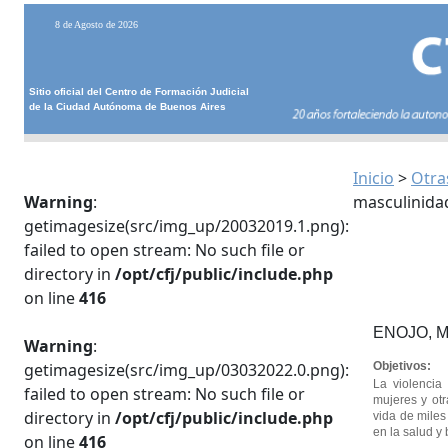
8 de Agosto de 2026
Sitio oficial del Centro de Formación Judicial
de la Ciudad Autónoma de Buenos Aires
Inicio
>
Otra
Warning
:
masculinidad
getimagesize(src/img_up/20032019.1.png):
failed to open stream: No such file or
directory in
/opt/cfj/public/include.php
on line
416
ENOJO, 
Warning
:
getimagesize(src/img_up/03032022.0.png):
Objetivos:
La violencia
failed to open stream: No such file or
mujeres y ot
directory in
/opt/cfj/public/include.php
vida de miles
en la salud y 
on line
416