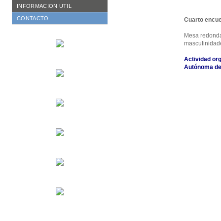
Otras Publicaciones
Autoridades CFJ
Resoluciones CACFJ
INFORMACION UTIL
Equipo de trabajo
Disposiciones SECFJ
CONTACTO
Cuarto encue
Mesa redonda.
masculinidade
Actividad org
Autónoma de