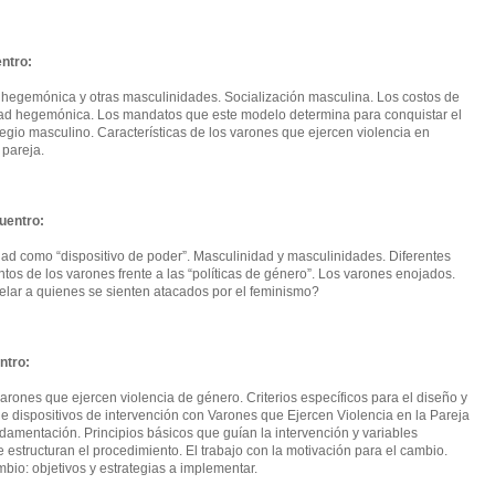
entro:
hegemónica y otras masculinidades. Socialización masculina. Los costos de
dad hegemónica. Los mandatos que este modelo determina para conquistar el
ilegio masculino. Características de los varones que ejercen violencia en
 pareja.
uentro:
ad como “dispositivo de poder”. Masculinidad y masculinidades. Diferentes
tos de los varones frente a las “políticas de género”. Los varones enojados.
lar a quienes se sienten atacados por el feminismo?
ntro:
varones que ejercen violencia de género. Criterios específicos para el diseño y
de dispositivos de intervención con Varones que Ejercen Violencia en la Pareja
amentación. Principios básicos que guían la intervención y variables
 estructuran el procedimiento. El trabajo con la motivación para el cambio.
bio: objetivos y estrategias a implementar.