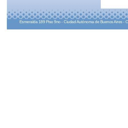
Esmeralda 189 Piso 9no - Ciudad Autónoma de Buenos Aires - 