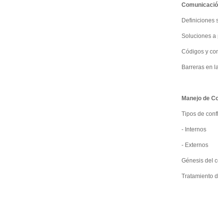
Comunicación
Definiciones 
Soluciones a
Códigos y con
Barreras en 
Manejo de Co
Tipos de confl
- Internos
- Externos
Génesis del c
Tratamiento d