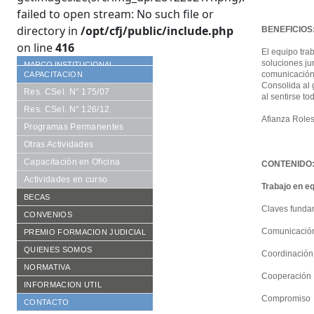
failed to open stream: No such file or
directory in
/opt/cfj/public/include.php
BENEFICIOS
on line
416
El equipo tra
soluciones ju
MARCO INSTITUCIONAL
comunicación 
CAPACITACION
Consolida al 
Res. CSel. N° 175/07
al sentirse t
Res. CSel. N° 126/12
Afianza Roles.
Programas Permanentes
Otras Actividades
Capacitación en Oficina
CONTENIDO
Actividades en curso
Trabajo en e
BECAS
Claves fundam
Requisitos
CONVENIOS
Comunicació
Formularios
De Cooperación
PREMIO FORMACION JUDICIAL
Becarios año en curso
Aranceles Preferenciales
Reglamento vigente
QUIENES SOMOS
Coordinación
Histórico de becarios
Publicaciones
Consejo Académico
NORMATIVA
Cooperación
Otras Publicaciones
Autoridades CFJ
Resoluciones CACFJ
INFORMACION UTIL
Compromiso
Equipo de trabajo
Disposiciones SECFJ
CONTACTO