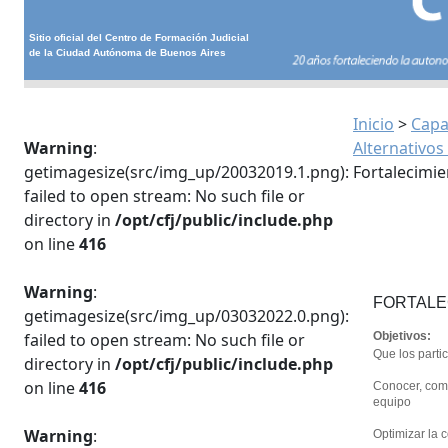
Sitio oficial del Centro de Formación Judicial
de la Ciudad Autónoma de Buenos Aires
Inicio
>
Capa
Warning
:
Alternativos
getimagesize(src/img_up/20032019.1.png):
Fortalecimie
failed to open stream: No such file or
directory in
/opt/cfj/public/include.php
on line
416
Warning
:
FORTALE
getimagesize(src/img_up/03032022.0.png):
failed to open stream: No such file or
Objetivos:
Que los parti
directory in
/opt/cfj/public/include.php
on line
416
Conocer, comp
equipo
Warning
:
Optimizar la 