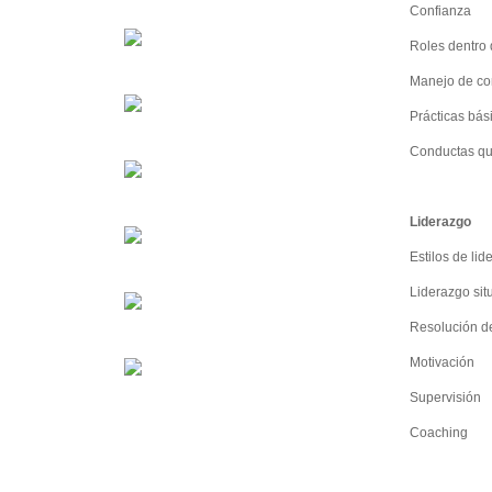
Confianza
Roles dentro 
Manejo de con
Prácticas bá
Conductas que
Liderazgo
Estilos de lid
Liderazgo sit
Resolución de
Motivación
Supervisión
Coaching