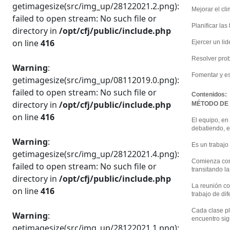
getimagesize(src/img_up/28122021.2.png):
Mejorar el cli
failed to open stream: No such file or
Planificar las
directory in
/opt/cfj/public/include.php
on line
416
Ejercer un li
Resolver pr
Warning
:
Fomentar y es
getimagesize(src/img_up/08112019.0.png):
failed to open stream: No such file or
Contenidos:
directory in
/opt/cfj/public/include.php
MÉTODO DE
on line
416
El equipo, en
debatiendo, 
Warning
:
Es un trabajo
getimagesize(src/img_up/28122021.4.png):
Comienza con
failed to open stream: No such file or
transitando la
directory in
/opt/cfj/public/include.php
La reunión co
on line
416
trabajo de di
Cada clase pl
Warning
:
encuentro sig
getimagesize(src/img_up/28122021.1.png):