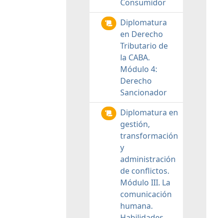
Consumidor
Diplomatura
en Derecho
Tributario de
la CABA.
Módulo 4:
Derecho
Sancionador
Diplomatura en
gestión,
transformación
y
administración
de conflictos.
Módulo III. La
comunicación
humana.
Habilidades