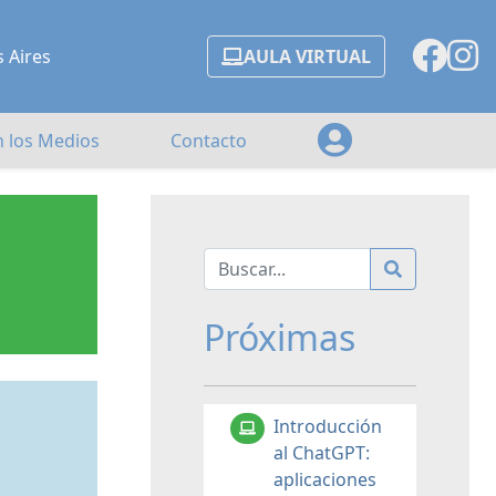
s Aires
AULA VIRTUAL
n los Medios
Contacto
Próximas
Introducción
al ChatGPT:
aplicaciones