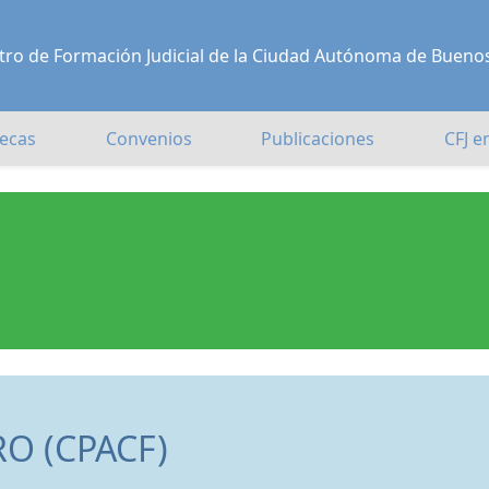
Centro de Formación Judicial de la Ciudad Autónoma de Bueno
ecas
Convenios
Publicaciones
CFJ e
O (CPACF)