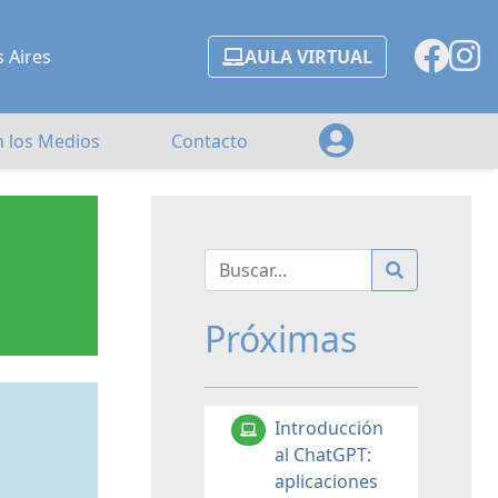
s Aires
AULA VIRTUAL
n los Medios
Contacto
Próximas
Introducción
al ChatGPT:
aplicaciones