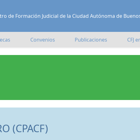
Centro de Formación Judicial de la Ciudad Autónoma de Bueno
ecas
Convenios
Publicaciones
CFJ e
O (CPACF)