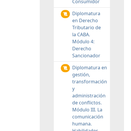
Consumidor
Diplomatura
en Derecho
Tributario de
la CABA.
Módulo 4:
Derecho
Sancionador
Diplomatura en
gestión,
transformación
y
administración
de conflictos.
Módulo III. La
comunicación
humana.
Habilidades