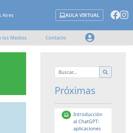
s Aires
AULA VIRTUAL
n los Medios
Contacto
Próximas
Introducción
al ChatGPT:
aplicaciones